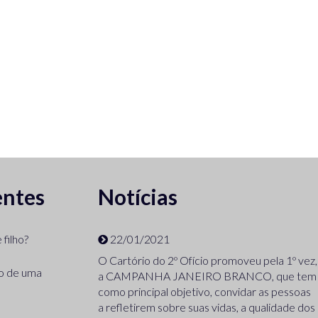
entes
Notícias
filho?
22/01/2021
O Cartório do 2º Ofício promoveu pela 1º vez,
ão de uma
a CAMPANHA JANEIRO BRANCO, que tem
como principal objetivo, convidar as pessoas
a refletirem sobre suas vidas, a qualidade dos