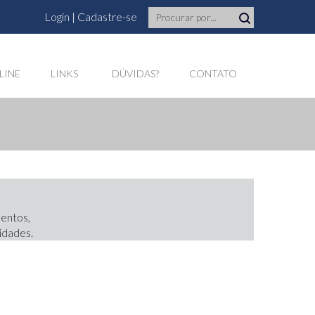
Login
|
Cadastre-se
LINE
LINKS
DÚVIDAS?
CONTATO
mentos,
idades.