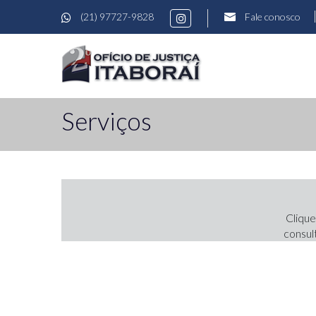
(21) 97727-9828
Fale conosco
Serviços
Clique
consul