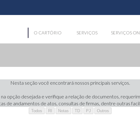
O CARTÓRIO
SERVIÇOS
SERVIÇOS ON
Nesta seção você encontrará nossos principais serviços.
 na opção desejada e verifique a relação de documentos, requeri
tas de andamentos de atos, consultas de firmas, dentre outras facil
Todos
RI
Notas
TD
PJ
Outros