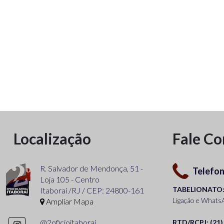
Localização
Fale C
R. Salvador de Mendonça, 51 -
Telefo
Loja 105 - Centro
TABELIONATO: 
Itaboraí /RJ / CEP: 24800-161
Ligação e Whats
Ampliar Mapa
@2oficioitaborai
RTD/RCPJ: (21)