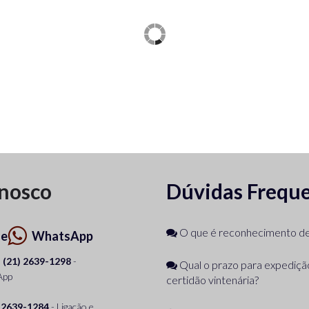
onosco
Dúvidas Frequ
O que é reconhecimento de 
ne
WhatsApp
(21) 2639-1298
-
Qual o prazo para expediç
App
certidão vintenária?
 2639-1284
- Ligação e