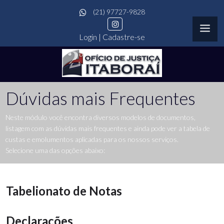
(21) 97727-9828
Login
|
Cadastre-se
Dúvidas mais Frequentes
Neste módulo você encontra diversos modelos de documentos,
listagem com as dúvidas mais frequentes e ainda pode ver a tabela de
custas e emolumentos aplicadas para os nossos serviços.
Selecione uma das opções abaixo:
Tabelionato de Notas
Declarações