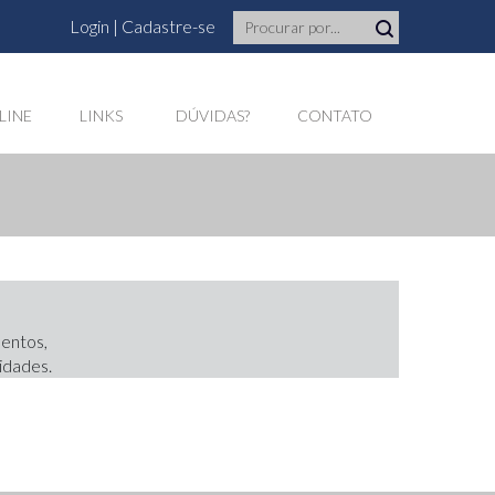
Login
|
Cadastre-se
LINE
LINKS
DÚVIDAS?
CONTATO
mentos,
idades.