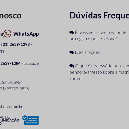
onosco
Dúvidas Frequ
É possível saber o valor d
ne
WhatsApp
ou registro por telefone?
(21) 2639-1298
-
App
Declarações
 2639-1284
- Ligação e
O que é necessário para ave
penhora/arresto sobre a matrí
imóvel?
) 2645-86924
(21) 97727-9828
aborai.com.br