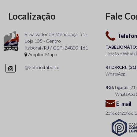
Localização
Fale C
R. Salvador de Mendonça, 51 -
Telefo
Loja 105 - Centro
TABELIONATO: 
Itaboraí /RJ / CEP: 24800-161
Ligação e Whats
Ampliar Mapa
@2oficioitaborai
RTD/RCPJ: (21)
WhatsApp
RGI:
Ligação
(21
WhatsApp
E-mail
2oficio@2oficioit