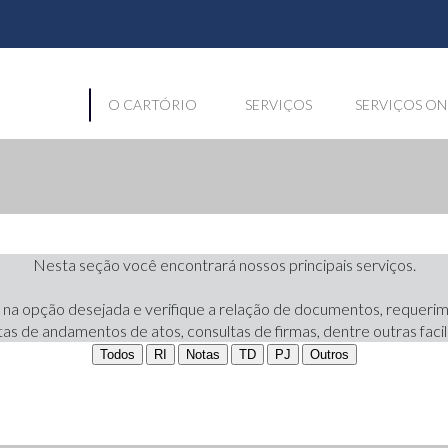
O CARTÓRIO
SERVIÇOS
SERVIÇOS ON
Nesta seção você encontrará nossos principais serviços.
 na opção desejada e verifique a relação de documentos, requeri
tas de andamentos de atos, consultas de firmas, dentre outras facil
Todos
RI
Notas
TD
PJ
Outros