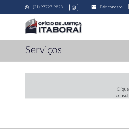
(21) 97727-9828
Fale conosco
Serviços
Clique
consul