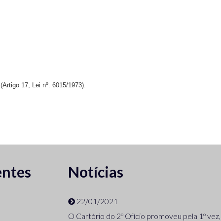
Artigo 17, Lei nº. 6015/1973).
entes
Notícias
22/01/2021
O Cartório do 2º Ofício promoveu pela 1º vez,