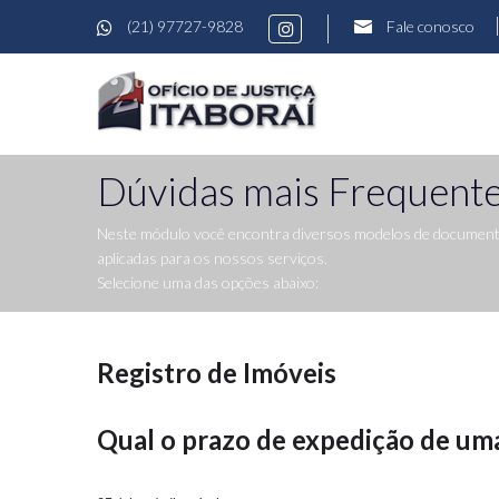
(21) 97727-9828
Fale conosco
Dúvidas mais Frequent
Neste módulo você encontra diversos modelos de documentos
aplicadas para os nossos serviços.
Selecione uma das opções abaixo:
Registro de Imóveis
Qual o prazo de expedição de um