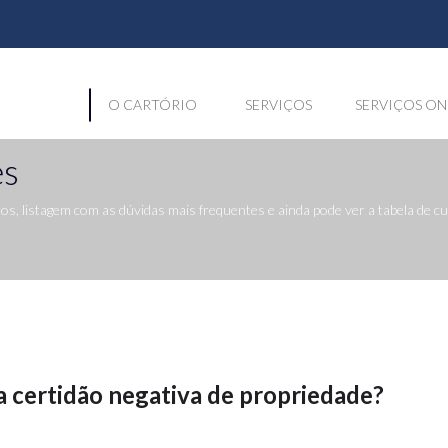
O CARTÓRIO
SERVIÇOS
SERVIÇOS ON
es
, listagem com as dúvidas mais frequentes e ainda pode ver a tabela de 
a certidão negativa de propriedade?