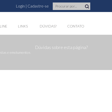
Login
|
Cadastre-se
LINE
LINKS
DÚVIDAS?
CONTATO
Dúvidas sobre esta página?
custas e emolumentos