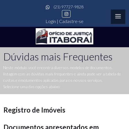
(21) 97727-9828
Login
|
Cadastre-se
Dúvidas mais Frequentes
Neste módulo você encontra diversos modelos de documentos,
listagem com as dúvidas mais frequentes e ainda pode ver a tabela de
custas e emolumentos aplicadas para os nossos serviços.
Selecione uma das opções abaixo:
Registro de Imóveis
Documentos apresentados em