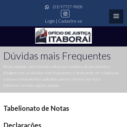
(21) 97727-9828
Login
|
Cadastre-se
Dúvidas mais Frequentes
Neste módulo você encontra diversos modelos de documentos,
listagem com as dúvidas mais frequentes e ainda pode ver a tabela de
custas e emolumentos aplicadas para os nossos serviços.
Selecione uma das opções abaixo:
Tabelionato de Notas
Declarações