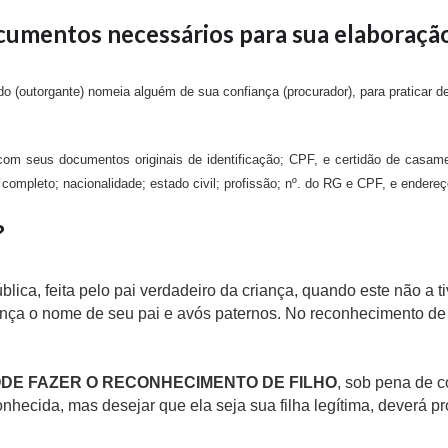
ocumentos necessários para sua elaboraçã
do (outorgante) nomeia alguém de sua confiança (procurador), para praticar
om seus documentos originais de identificação; CPF, e certidão de casamen
completo; nacionalidade; estado civil; profissão; nº. do RG e CPF, e endereç
?
ública, feita pelo pai verdadeiro da criança, quando este não a 
ança o nome de seu pai e avós paternos. No reconhecimento de 
ODE FAZER O RECONHECIMENTO DE FILHO
, sob pena de c
onhecida, mas desejar que ela seja sua filha legítima, deverá 