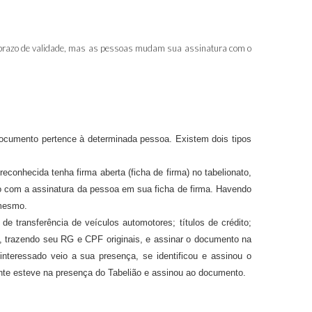
em prazo de validade, mas as pessoas mudam sua assinatura com o
documento pertence à determinada pessoa. Existem dois tipos
econhecida tenha firma aberta (ficha de firma) no tabelionato,
to com a assinatura da pessoa em sua ficha de firma. Havendo
 mesmo.
 transferência de veículos automotores; títulos de crédito;
, trazendo seu RG e CPF originais, e assinar o documento na
interessado veio a sua presença, se identificou e assinou o
ente esteve na presença do Tabelião e assinou ao documento.