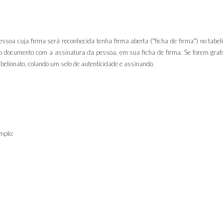
ssoa cuja firma será reconhecida tenha firma aberta ("ficha de firma") no tabe
do documento com a assinatura da pessoa, em sua ficha de firma. Se forem gra
elionato, colando um selo de autenticidade e assinando.
mplo: