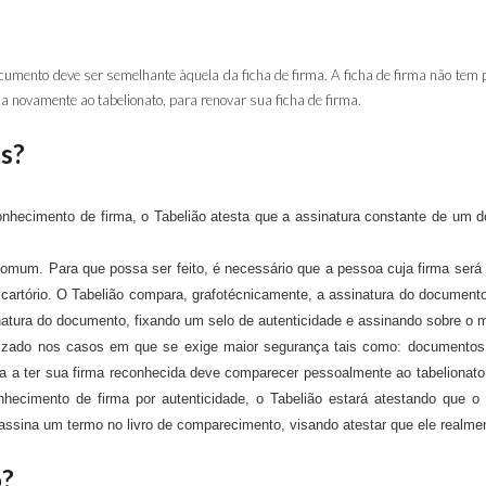
 documento deve ser semelhante àquela da ficha de firma. A ficha de firma não t
 novamente ao tabelionato, para renovar sua ficha de firma.
s?
nhecimento de firma, o Tabelião atesta que a assinatura constante de um 
comum. Para que possa ser feito, é necessário que a pessoa cuja firma será r
 cartório. O Tabelião compara, grafotécnicamente, a assinatura do documen
natura do documento, fixando um selo de autenticidade e assinando sobre o
lizado nos casos em que se exige maior segurança tais como: documentos de
oa a ter sua firma reconhecida deve comparecer pessoalmente ao tabelionato
onhecimento de firma por autenticidade, o Tabelião estará atestando que o 
assina um termo no livro de comparecimento, visando atestar que ele realm
o?