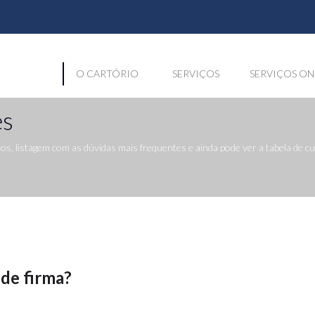
O CARTÓRIO
SERVIÇOS
SERVIÇOS ON
es
, listagem com as dúvidas mais frequentes e ainda pode ver a tabela de 
 de firma?