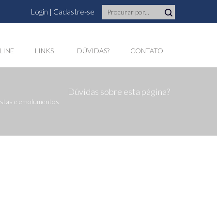
Login
|
Cadastre-se
LINE
LINKS
DÚVIDAS?
CONTATO
Dúvidas sobre esta página?
custas e emolumentos