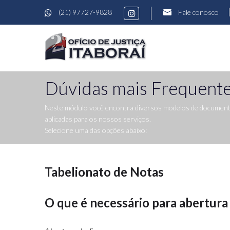
(21) 97727-9828
Fale conosco
Dúvidas mais Frequent
Neste módulo você encontra diversos modelos de documentos
aplicadas para os nossos serviços.
Selecione uma das opções abaixo:
Tabelionato de Notas
O que é necessário para abertura