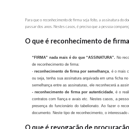
Para que o reconhecimento de firma seja feito, a assinatura do
passar dos anos. Nestes casos, é preciso que a pessoa compareça
O que é reconhecimento de firma
“FIRMA” nada mais é do que “ASSINATURA”.
No reco
de reconhecimento de firma:
-
reconhecimento de firma por semelhança
, é o mais 
ou seja, tenha sua assinatura arquivada em uma ficha no
semelhança entre as assinaturas, ele reconhecerá a assi
- reconhecimento de firma por autenticidade
, é o rea
contratos com fiança e avais etc. Nestes casos, a pess
presença do funcionário do tabelionato. Ao fazer o rec
documento. Neste tipo de reconhecimento, o interessado 
O que é revogação de procuraçã