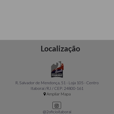
Localização
R. Salvador de Mendonça, 51 - Loja 105 - Centro
Itaboraí /RJ / CEP: 24800-161
Ampliar Mapa
@2oficioitaborai