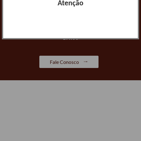
Atenção
Jurídicas e Títulos e Documentos: Seg. a Sex. das
09h00 às 16h00
Tabelionato de Notas: Seg. a Sex. das 08h00 às
17h00
Fale Conosco