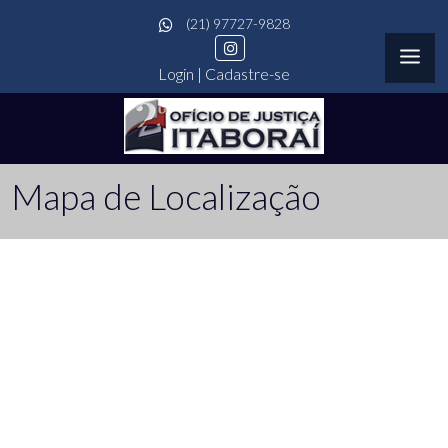
(21) 97727-9828
Login
|
Cadastre-se
Mapa de Localização